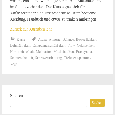
wir uns erholt und wie neu geboren. Alle Materialen sind
im Studio vorhanden. Der Kurs eignet sich für
Anfänger*innen und Fortgeschrittene. Bitte bequeme
Kleidung, Handtuch und etwas zu trinken mitbringen.
Zurück zur Kursübersicht
Kurse
Asana
,
Atmung
,
Balance
,
Beweglichkeit
,
Dehnfähigkeit
,
Entspannungsfähigkeit
,
Flow
,
Gelassenheit
,
Hormonhaushalt
,
Meditation
,
Muskelaufbau
,
Pranayama
,
Schmerzfreiheit
,
Stressverarbeitung
,
Tiefenentspannung
,
Yoga
Suchen
Suchen