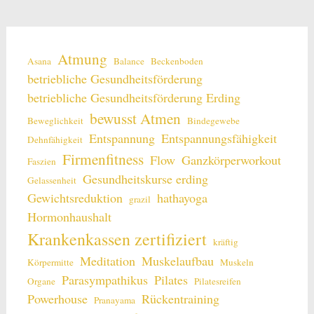
Atmung
Asana
Balance
Beckenboden
betriebliche Gesundheitsförderung
betriebliche Gesundheitsförderung Erding
bewusst Atmen
Beweglichkeit
Bindegewebe
Entspannung
Entspannungsfähigkeit
Dehnfähigkeit
Firmenfitness
Flow
Ganzkörperworkout
Faszien
Gesundheitskurse erding
Gelassenheit
Gewichtsreduktion
hathayoga
grazil
Hormonhaushalt
Krankenkassen zertifiziert
kräftig
Meditation
Muskelaufbau
Körpermitte
Muskeln
Parasympathikus
Pilates
Organe
Pilatesreifen
Powerhouse
Rückentraining
Pranayama