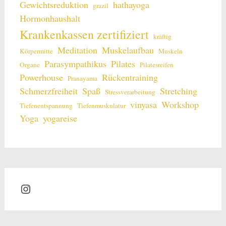
Gewichtsreduktion
hathayoga
grazil
Hormonhaushalt
Krankenkassen zertifiziert
kräftig
Meditation
Muskelaufbau
Körpermitte
Muskeln
Parasympathikus
Pilates
Organe
Pilatesreifen
Powerhouse
Rückentraining
Pranayama
Schmerzfreiheit
Spaß
Stretching
Stressverarbeitung
vinyasa
Workshop
Tiefenentspannung
Tiefenmuskulatur
Yoga
yogareise
Instagram