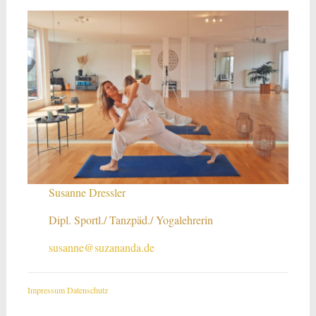
Susanne Dressler
Dipl. Sportl./ Tanzpäd./ Yogalehrerin
susanne@suzananda.de
Impressum
Datenschutz