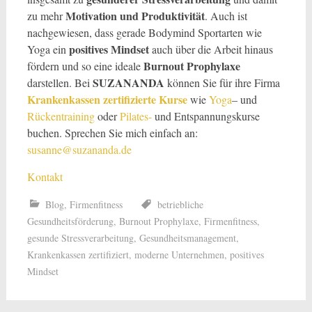
Motivation und Produktivität
zu mehr
. Auch ist
nachgewiesen, dass gerade Bodymind Sportarten wie
positives Mindset
Yoga ein
auch über die Arbeit hinaus
Burnout Prophylaxe
fördern und so eine ideale
SUZANANDA
darstellen. Bei
können Sie für ihre Firma
Krankenkassen zertifizierte Kurse
wie
Yoga
– und
Rückentraining
oder
Pilates-
und Entspannungskurse
buchen. Sprechen Sie mich einfach an:
susanne@suzananda.de
Kontakt
Blog
,
Firmenfitness
betriebliche
Gesundheitsförderung
,
Burnout Prophylaxe
,
Firmenfitness
,
gesunde Stressverarbeitung
,
Gesundheitsmanagement
,
Krankenkassen zertifiziert
,
moderne Unternehmen
,
positives
Mindset