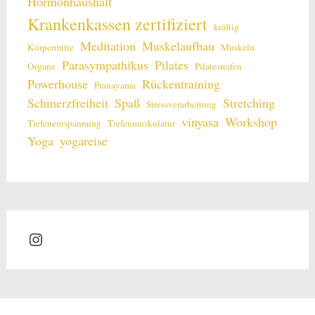
Hormonhaushalt
Krankenkassen zertifiziert
kräftig
Meditation
Muskelaufbau
Körpermitte
Muskeln
Parasympathikus
Pilates
Organe
Pilatesreifen
Powerhouse
Rückentraining
Pranayama
Schmerzfreiheit
Spaß
Stretching
Stressverarbeitung
vinyasa
Workshop
Tiefenentspannung
Tiefenmuskulatur
Yoga
yogareise
Instagram